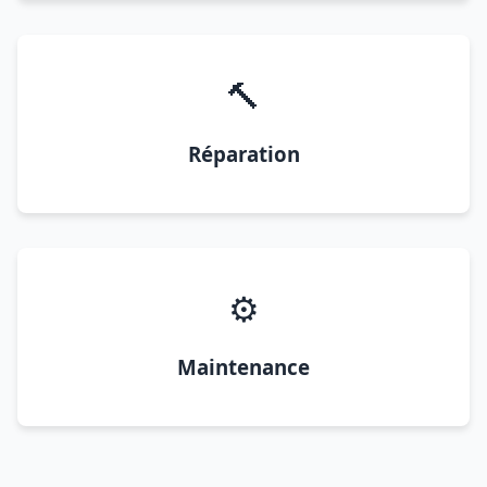
🔨
Réparation
⚙️
Maintenance