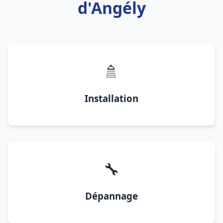
d'Angély
🚿
Installation
🔧
Dépannage