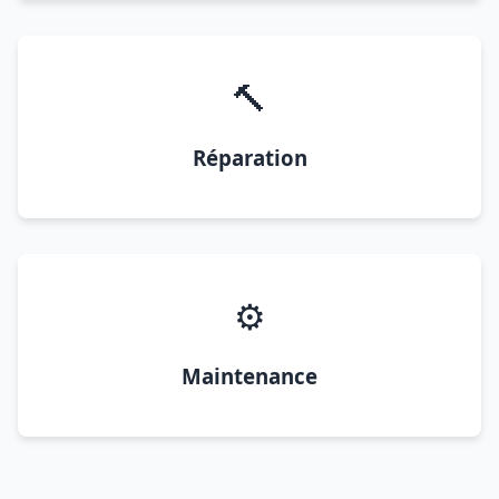
🔨
Réparation
⚙️
Maintenance