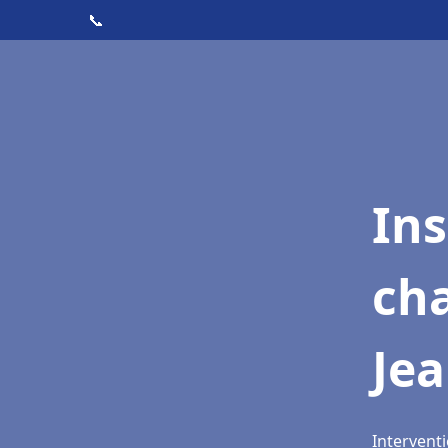
📞
In
cha
Jea
Interventi