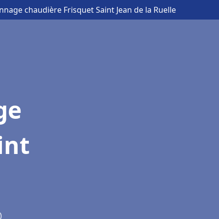
nnage chaudière Frisquet Saint Jean de la Ruelle
ge
int
)