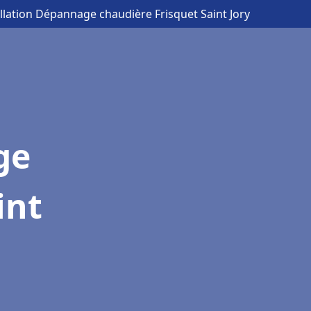
allation Dépannage chaudière Frisquet Saint Jory
ge
int