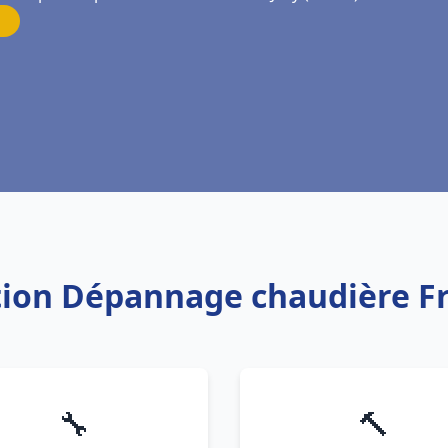
ation Dépannage chaudière Fr
🔧
🔨