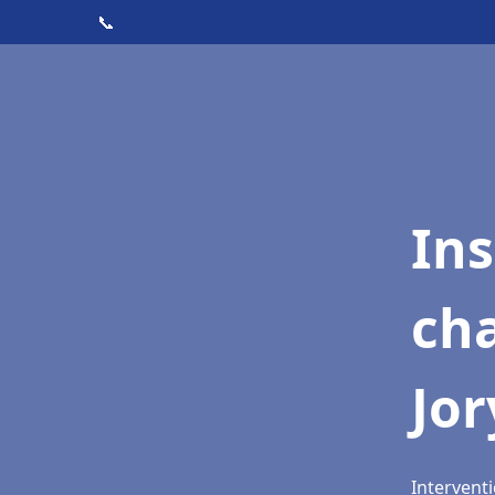
📞
In
cha
Jor
Interventi