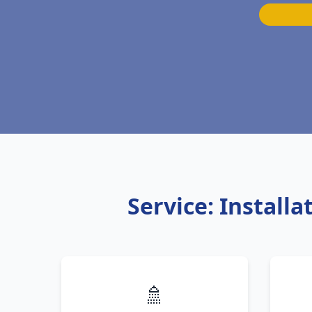
Service: Install
🚿