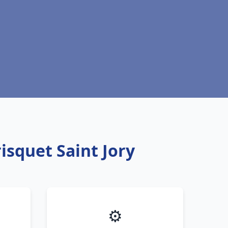
isquet Saint Jory
⚙️