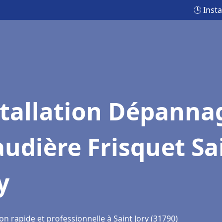
🕒 Inst
stallation Dépanna
udière Frisquet Sa
y
on rapide et professionnelle à Saint Jory (31790)