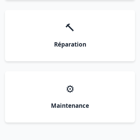
🔨
Réparation
⚙️
Maintenance