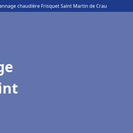
pannage chaudière Frisquet Saint Martin de Crau
ge
int