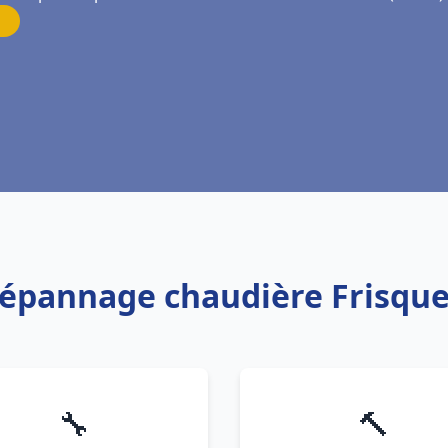
 Dépannage chaudière Frisque
🔧
🔨