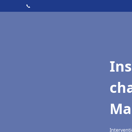
📞
In
cha
Ma
Interventi