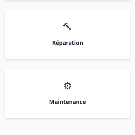
🔨
Réparation
⚙️
Maintenance