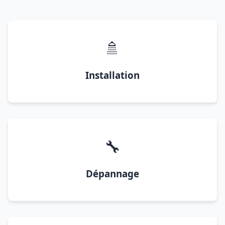
🚿
Installation
🔧
Dépannage