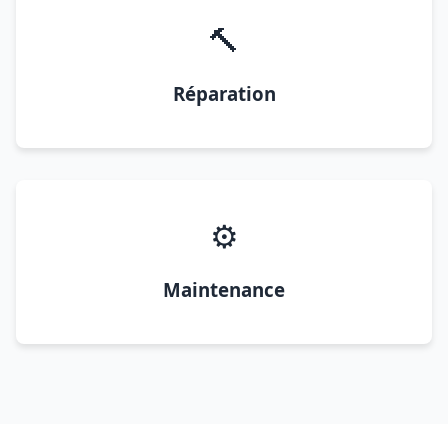
🔨
Réparation
⚙️
Maintenance