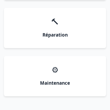
🔨
Réparation
⚙️
Maintenance