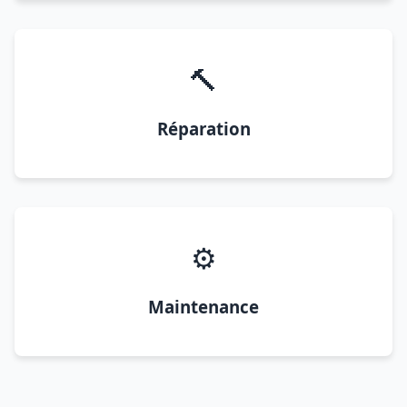
🔨
Réparation
⚙️
Maintenance