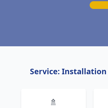
Service: Installatio
🚿