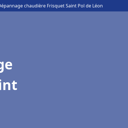
 Dépannage chaudière Frisquet Saint Pol de Léon
ge
int