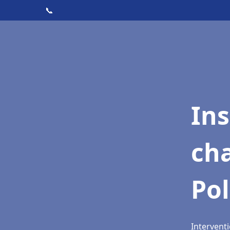
📞
In
cha
Pol
Interventi