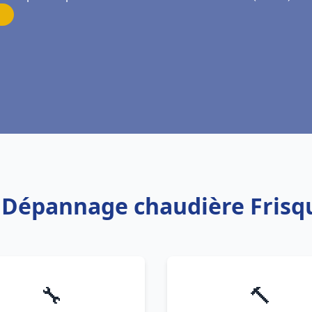
n Dépannage chaudière Frisq
🔧
🔨