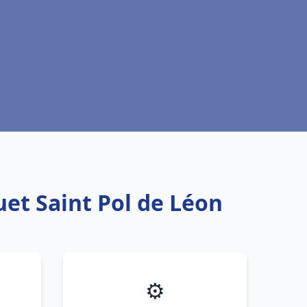
uet Saint Pol de Léon
⚙️