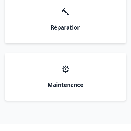
🔨
Réparation
⚙️
Maintenance