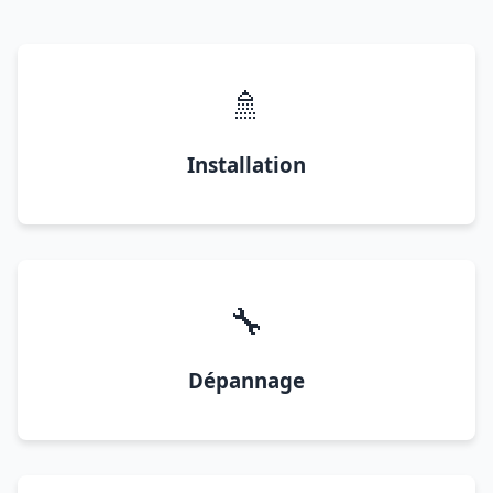
🚿
Installation
🔧
Dépannage