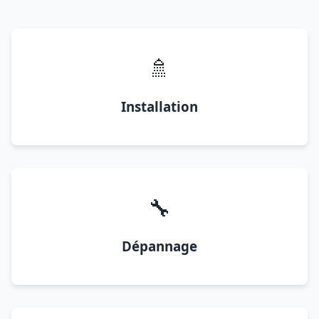
🚿
Installation
🔧
Dépannage