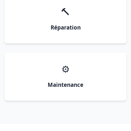
🔨
Réparation
⚙️
Maintenance