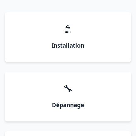
🚿
Installation
🔧
Dépannage