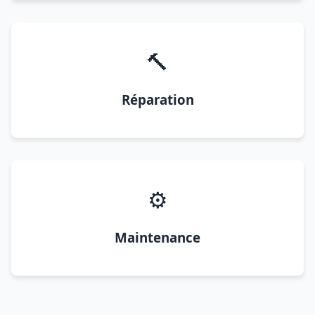
🔨
Réparation
⚙️
Maintenance