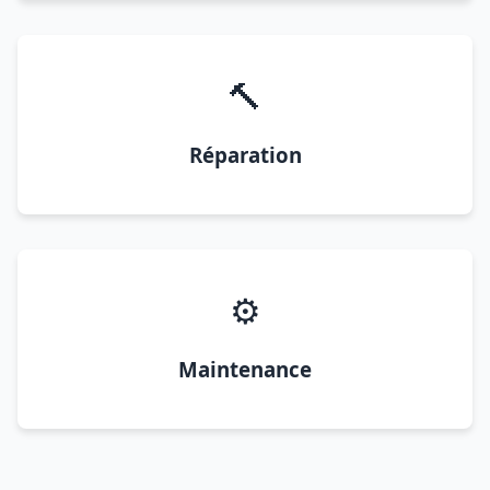
🔨
Réparation
⚙️
Maintenance