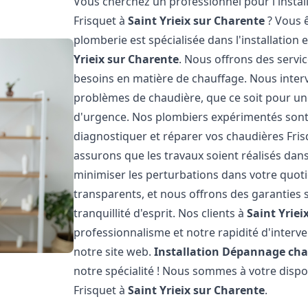
Vous cherchez un professionnel pour l'instal
Frisquet à
Saint Yrieix sur Charente
? Vous ê
plomberie est spécialisée dans l'installation 
Yrieix sur Charente
. Nous offrons des servi
besoins en matière de chauffage. Nous inte
problèmes de chaudière, que ce soit pour u
d'urgence. Nos plombiers expérimentés sont
diagnostiquer et réparer vos chaudières Fri
assurons que les travaux soient réalisés dans 
minimiser les perturbations dans votre quotid
transparents, et nous offrons des garanties 
tranquillité d'esprit. Nos clients à
Saint Yriei
professionnalisme et notre rapidité d'interve
notre site web.
Installation Dépannage cha
notre spécialité ! Nous sommes à votre dispo
Frisquet à
Saint Yrieix sur Charente
.