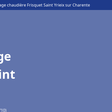
age chaudière Frisquet Saint Yrieix sur Charente
ge
int
710)