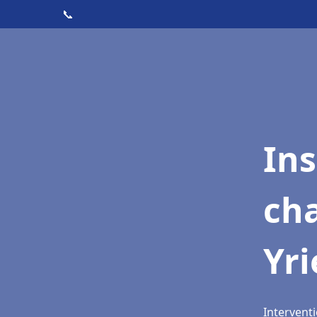
📞
In
cha
Yri
Interventi