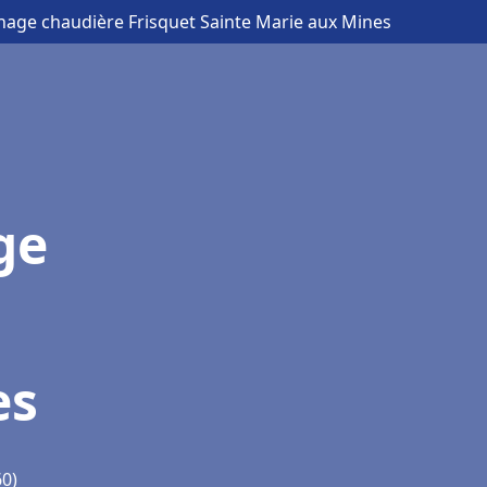
nnage chaudière Frisquet Sainte Marie aux Mines
ge
es
60)