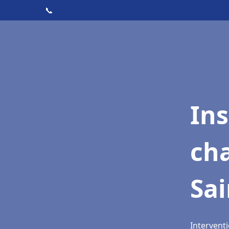
📞
In
cha
Sa
Intervent