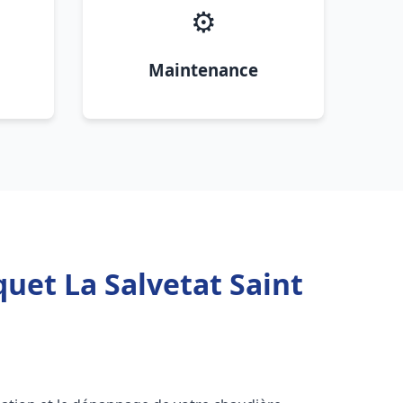
⚙️
Maintenance
uet La Salvetat Saint