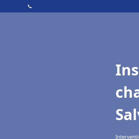
📞
In
cha
Sal
Interventi