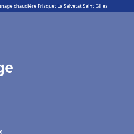
nnage chaudière Frisquet La Salvetat Saint Gilles
ge
0)