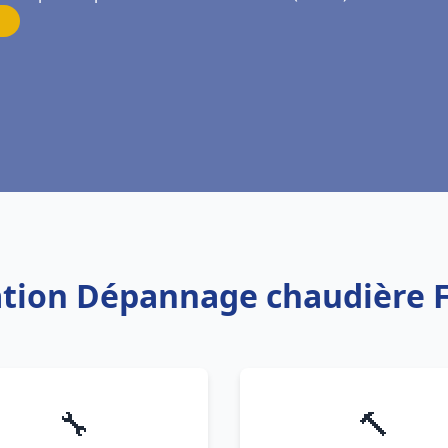
lation Dépannage chaudière 
🔧
🔨