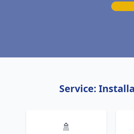
Service: Instal
🚿