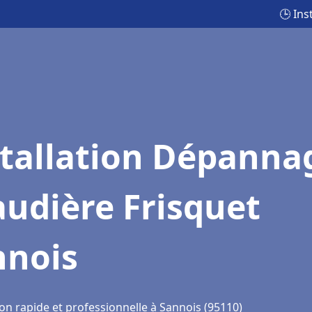
🕒 Ins
stallation Dépanna
udière Frisquet
nnois
on rapide et professionnelle à Sannois (95110)