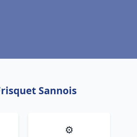
Frisquet Sannois
⚙️