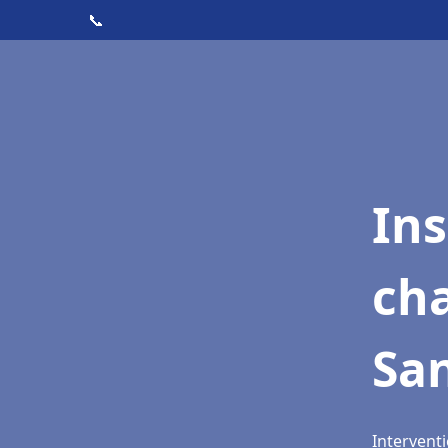
📞
In
cha
Sa
Interventi