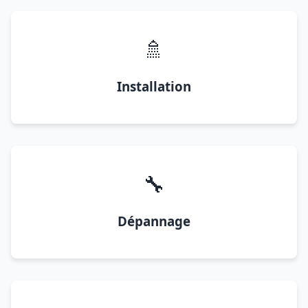
🚿
Installation
🔧
Dépannage