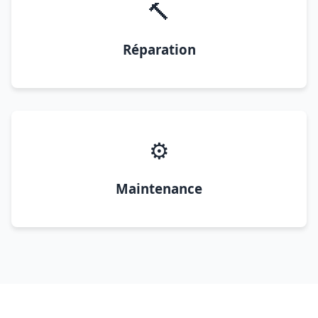
🔨
Réparation
⚙️
Maintenance