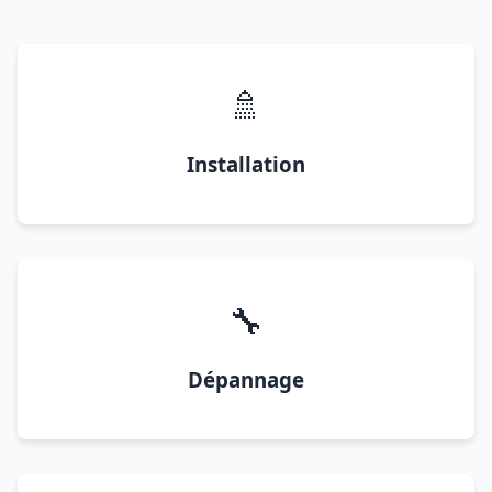
🚿
Installation
🔧
Dépannage