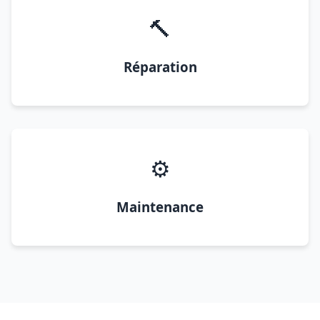
🔨
Réparation
⚙️
Maintenance