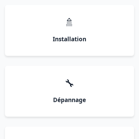
🚿
Installation
🔧
Dépannage