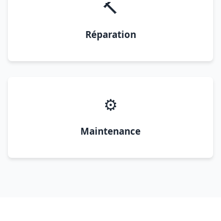
🔨
Réparation
⚙️
Maintenance