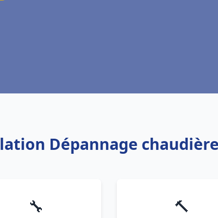
allation Dépannage chaudière
🔧
🔨