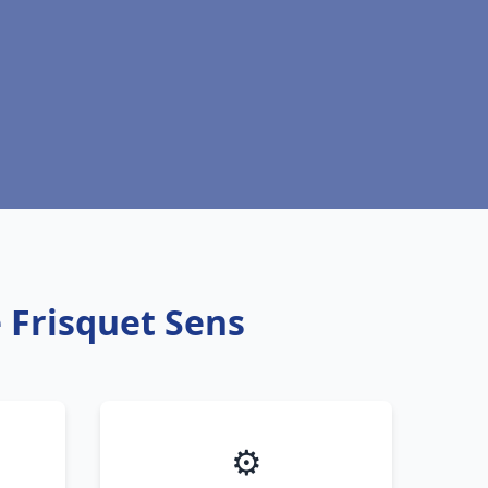
 Frisquet Sens
⚙️