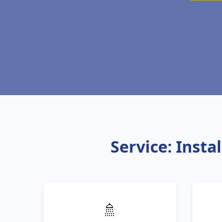
Service: Inst
🚿