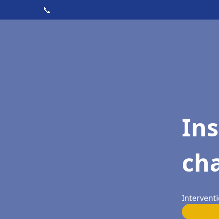
📞
In
cha
Interventi