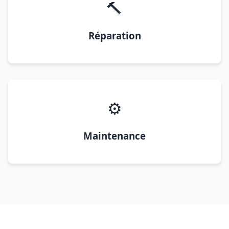
🔨
Réparation
⚙️
Maintenance