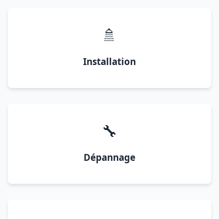
🚿
Installation
🔧
Dépannage