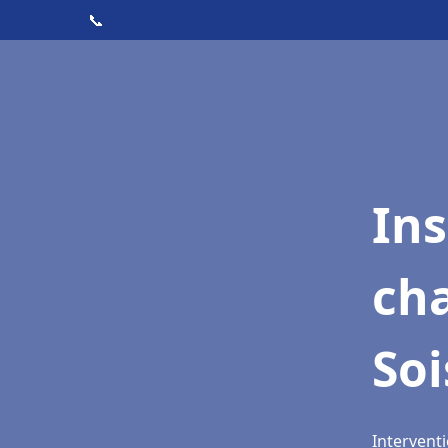
📞
In
cha
So
Interventi