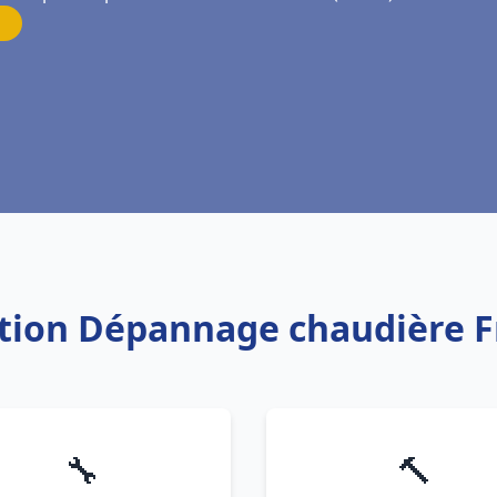
lation Dépannage chaudière F
🔧
🔨