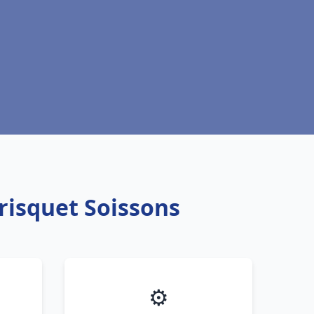
risquet Soissons
⚙️