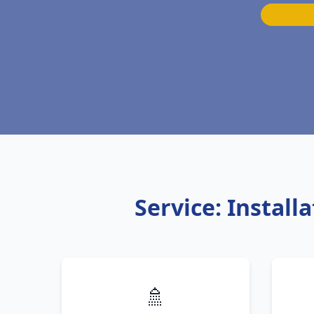
Service: Instal
🚿