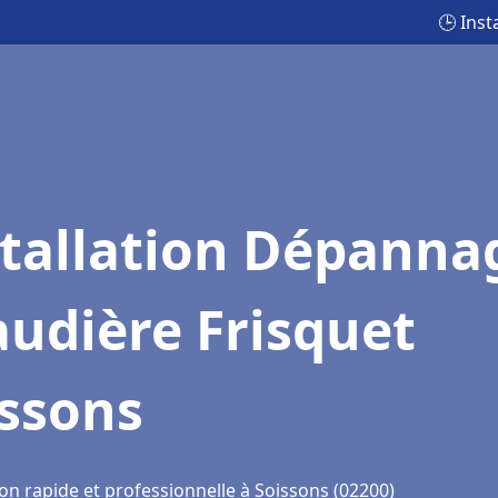
🕒 Ins
stallation Dépanna
udière Frisquet
issons
on rapide et professionnelle à Soissons (02200)