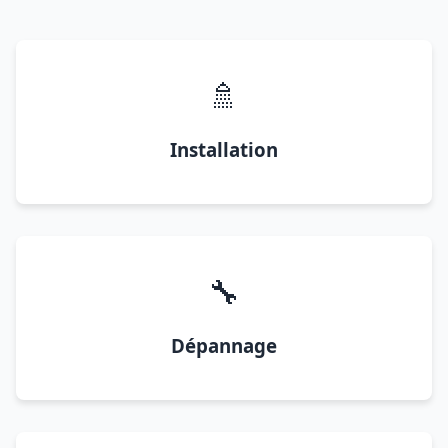
🚿
Installation
🔧
Dépannage