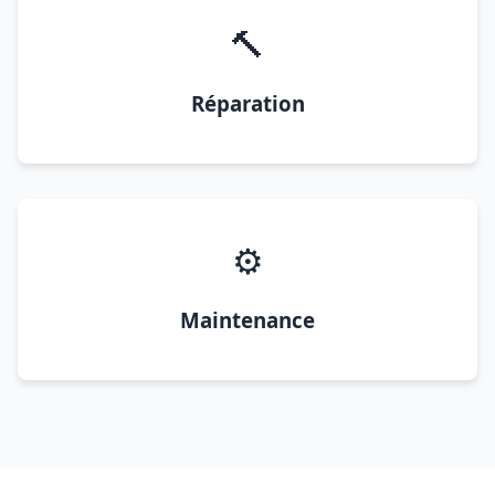
🔨
Réparation
⚙️
Maintenance