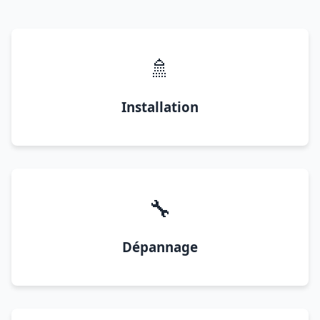
🚿
Installation
🔧
Dépannage