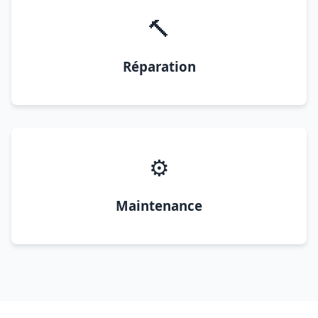
🔨
Réparation
⚙️
Maintenance