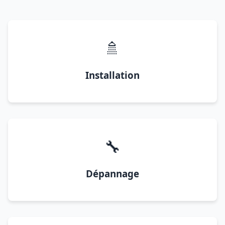
🚿
Installation
🔧
Dépannage