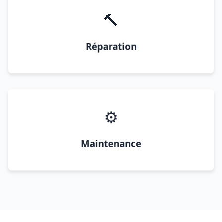
🔨
Réparation
⚙️
Maintenance