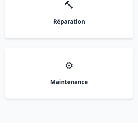
🔨
Réparation
⚙️
Maintenance