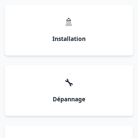
🚿
Installation
🔧
Dépannage