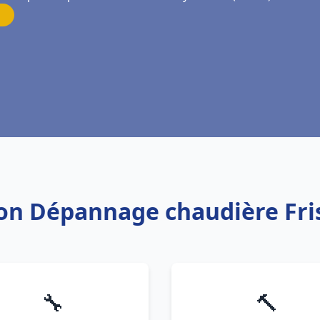
tion Dépannage chaudière Fri
🔧
🔨