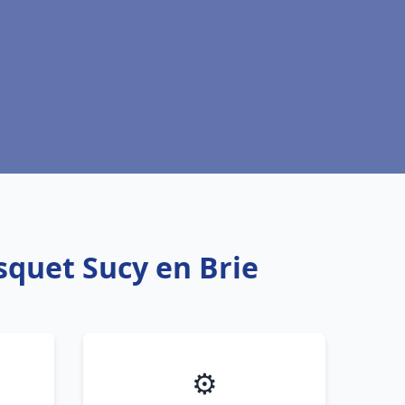
squet Sucy en Brie
⚙️