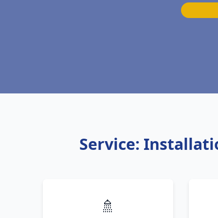
Service: Installa
🚿