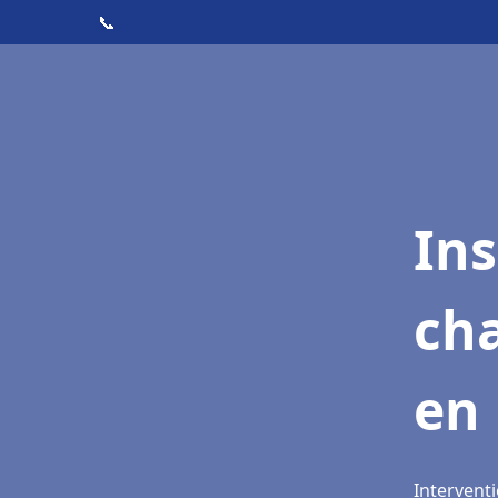
📞
In
cha
en 
Interventi