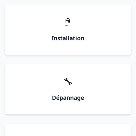
🚿
Installation
🔧
Dépannage