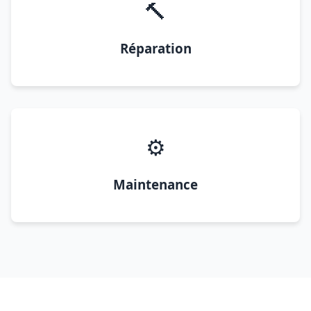
🔨
Réparation
⚙️
Maintenance