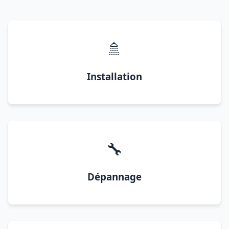
🚿
Installation
🔧
Dépannage