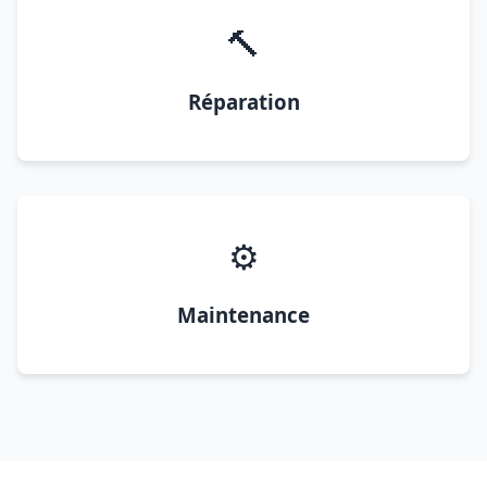
🔨
Réparation
⚙️
Maintenance