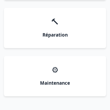
🔨
Réparation
⚙️
Maintenance