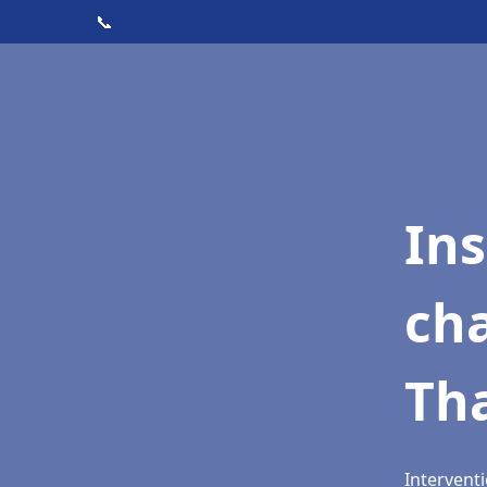
📞
In
cha
Th
Intervent