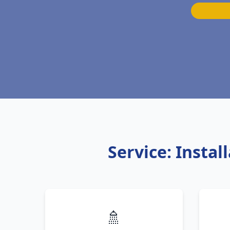
Service: Insta
🚿