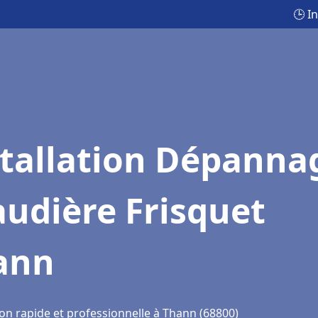
🕒 I
stallation Dépanna
udière Frisquet
ann
ion rapide et professionnelle à Thann (68800)