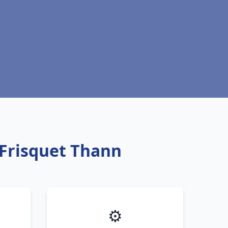
 Frisquet Thann
⚙️