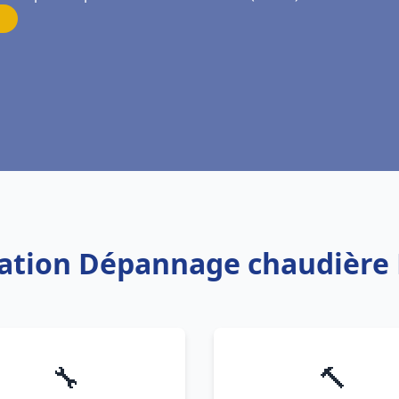
llation Dépannage chaudière
🔧
🔨