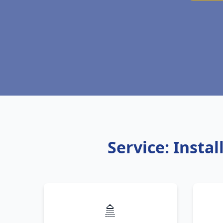
Service: Insta
🚿