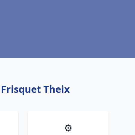
 Frisquet Theix
⚙️