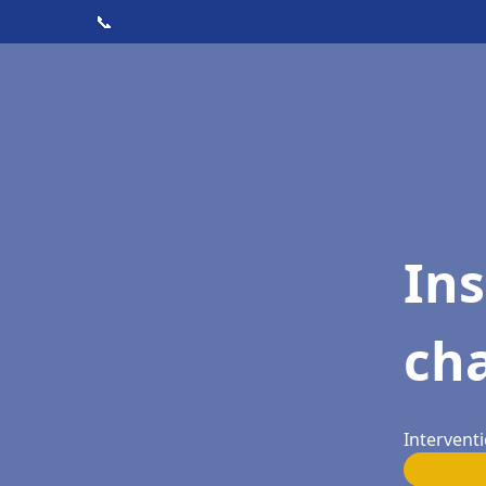
📞
In
cha
Interventi