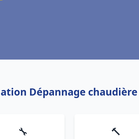
llation Dépannage chaudière
🔧
🔨