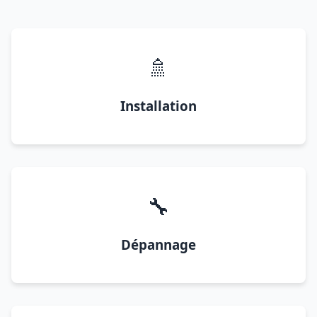
🚿
Installation
🔧
Dépannage