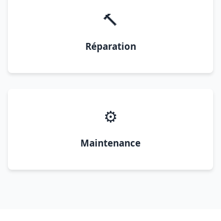
🔨
Réparation
⚙️
Maintenance