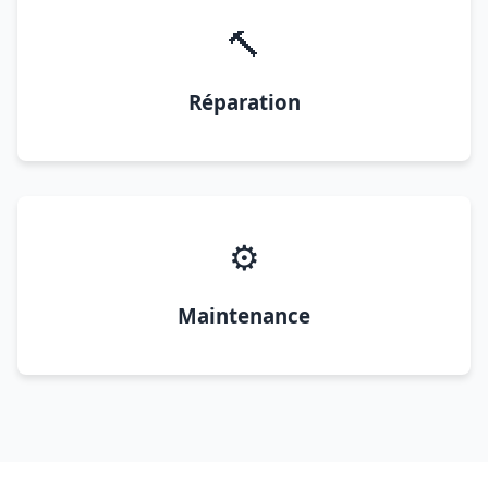
🔨
Réparation
⚙️
Maintenance