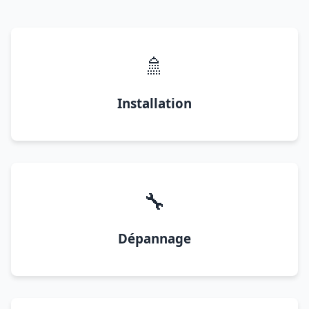
🚿
Installation
🔧
Dépannage