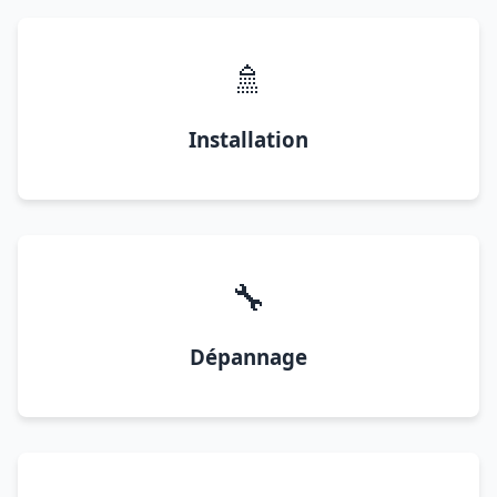
🚿
Installation
🔧
Dépannage