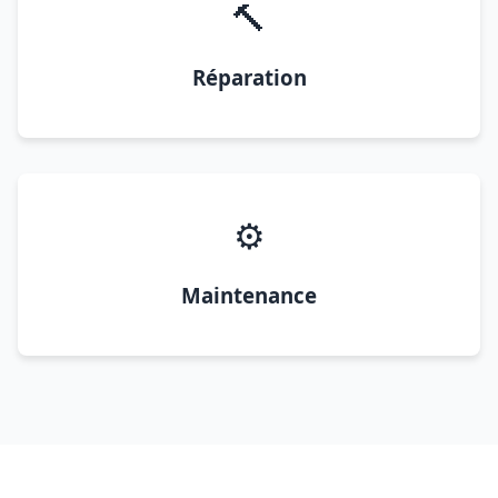
🔨
Réparation
⚙️
Maintenance