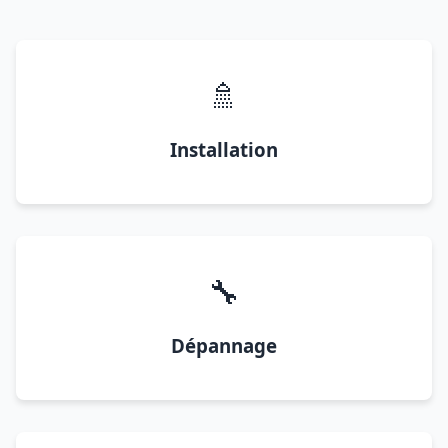
🚿
Installation
🔧
Dépannage