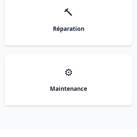
🔨
Réparation
⚙️
Maintenance