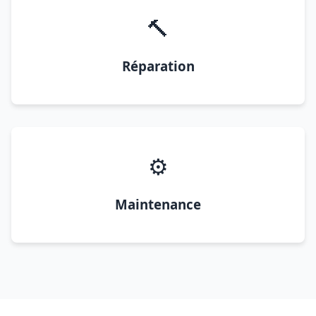
🔨
Réparation
⚙️
Maintenance