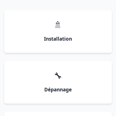
🚿
Installation
🔧
Dépannage