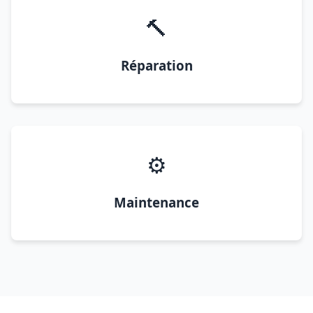
🔨
Réparation
⚙️
Maintenance