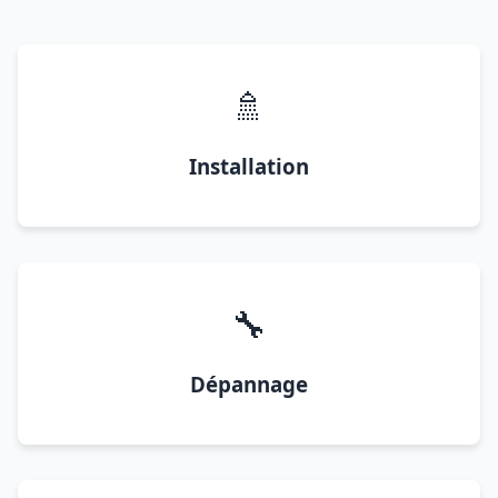
🚿
Installation
🔧
Dépannage