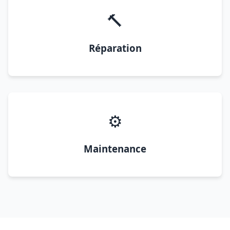
🔨
Réparation
⚙️
Maintenance