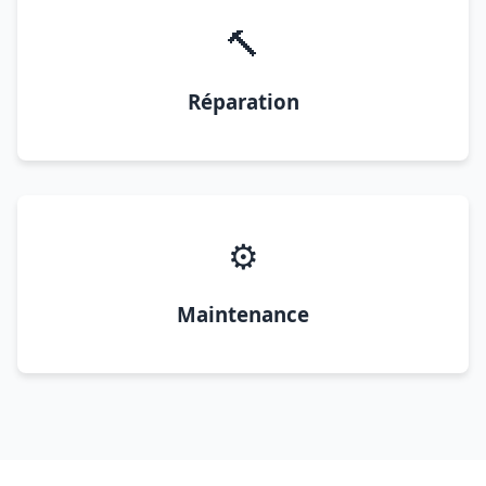
🔨
Réparation
⚙️
Maintenance