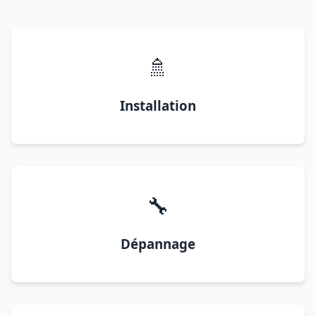
🚿
Installation
🔧
Dépannage