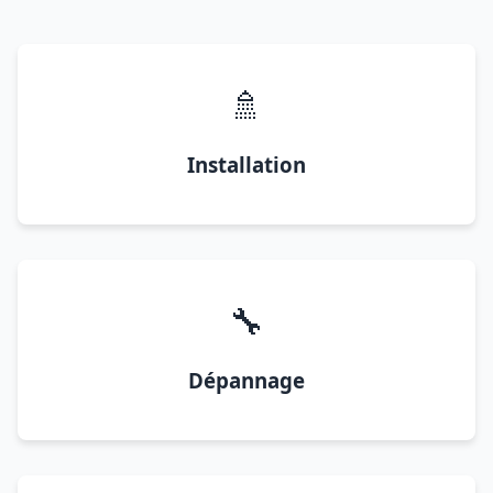
🚿
Installation
🔧
Dépannage