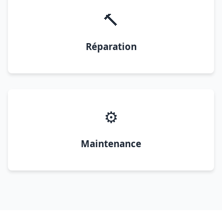
🔨
Réparation
⚙️
Maintenance