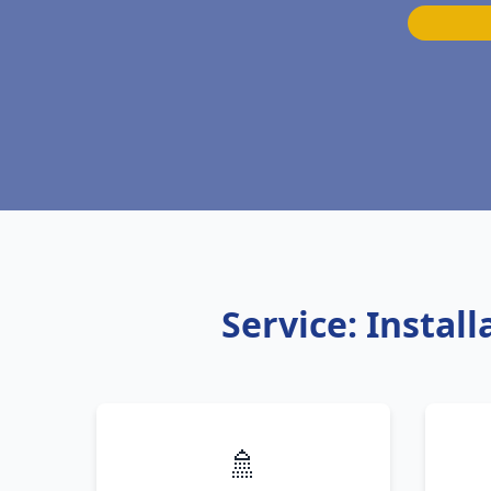
Service: Insta
🚿