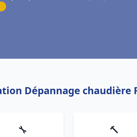
llation Dépannage chaudière 
🔧
🔨