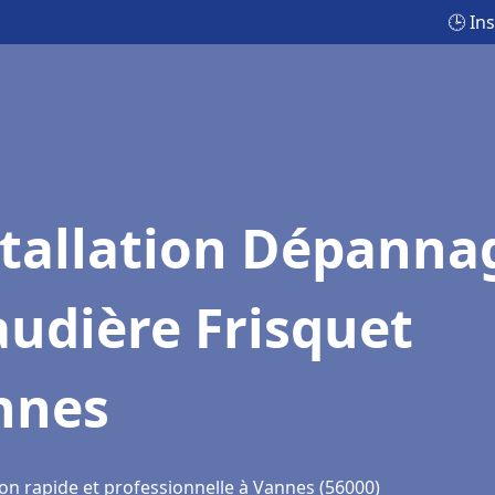
🕒 In
stallation Dépanna
udière Frisquet
nnes
ion rapide et professionnelle à Vannes (56000)