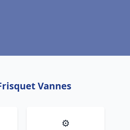
Frisquet Vannes
⚙️