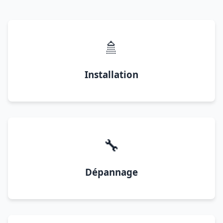
🚿
Installation
🔧
Dépannage