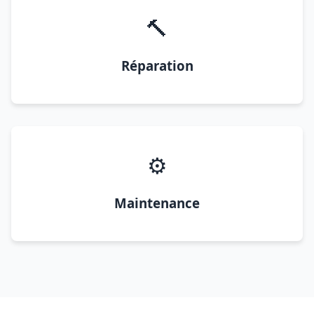
🔨
Réparation
⚙️
Maintenance