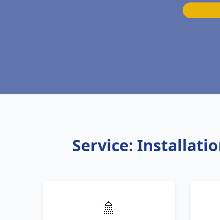
Service: Installat
🚿