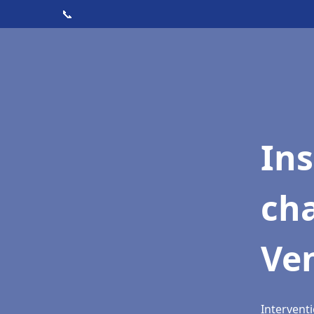
📞
In
cha
Ven
Interventi