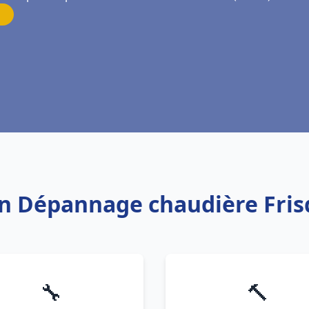
ion Dépannage chaudière Frisq
🔧
🔨