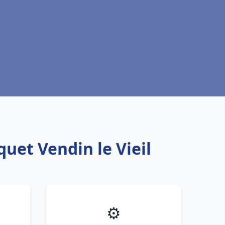
uet Vendin le Vieil
⚙️