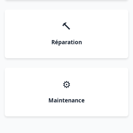
🔨
Réparation
⚙️
Maintenance