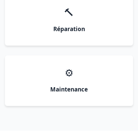
🔨
Réparation
⚙️
Maintenance