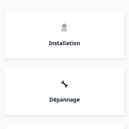
🚿
Installation
🔧
Dépannage